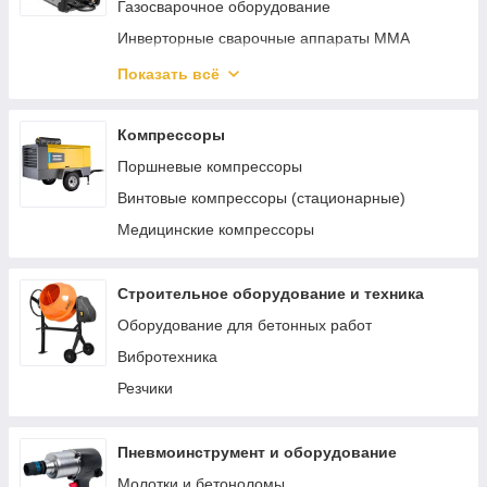
Газосварочное оборудование
Инверторные сварочные аппараты ММА
Сварочные полуавтоматы MIG/MAG
Показать всё
Аппараты аргонно-дуговой сварки TIG
Реостаты
Компрессоры
Материалы и комплектующие для сварки и
Поршневые компрессоры
пайки
Винтовые компрессоры (стационарные)
Аппараты для сварки труб
Медицинские компрессоры
Строительное оборудование и техника
Оборудование для бетонных работ
Вибротехника
Резчики
Пневмоинструмент и оборудование
Молотки и бетоноломы