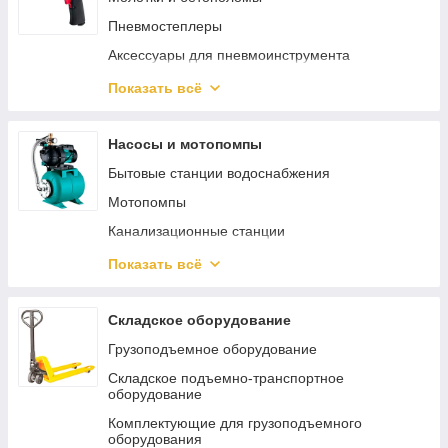
Пневмостеплеры
Аксессуары для пневмоинструмента
Пневматический гайковерт
Показать всё
Аэрографы
Пневмошлифмашины
Насосы и мотопомпы
Пневмокраскопульты
Бытовые станции водоснабжения
Пневмопистолеты
Мотопомпы
Наборы пневмоинструмента
Канализационные станции
Пневмодрели
Погружные насосы
Показать всё
Регуляторы давления
Циркуляционные насосы
Пневматические заклепочники
Аксессуары и принадлежности для насосов
Складское оборудование
Пневмошуруповерты
Общепромышленные насосы
Грузоподъемное оборудование
Хоппер ковши
Бытовые поверхностные насосы
Складское подъемно-транспортное
оборудование
Пневмоотвертки
Автоматика для насосов
Комплектующие для грузоподъемного
Пневмоножницы и пилы
оборудования