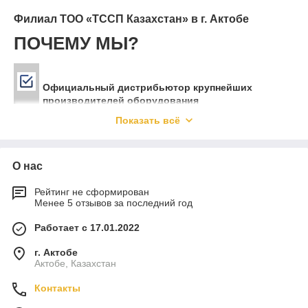
Филиал ТОО «ТССП Казахстан» в г. Актобе
ПОЧЕМУ МЫ?
Официальный дистрибьютор крупнейших
производителей оборудования
Показать всё
Широкое портфолио брендов из стран Европы,
США и Азии
О нас
Рейтинг не сформирован
Мы заслужили доверие клиентов (компания
Менее 5 отзывов за последний год
входит в рейтинг самых быстрорастущих
компаний Казахстана по версии журнала Forbes)
Работает с 17.01.2022
г. Актобе
Прямое присутствие в городах Астана, Алматы,
Актобе, Казахстан
Шымкент, Атырау и Усть-Каменогорск, а также
быстрая доставка по всему Казахстану
Контакты