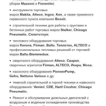
уборки
Mazzoni
и
Fiorentini
;
инструмента торговых
марок
Makita
,
Alteco
,
Ingco
,
Ken
, а также приемного
сервисного пункта компании
Bosch
;
строительной техники для работы с грунтами и
бетонных работ торговых марок
Stalker
,
Chicago
Pneumatic
,
Сплитстоун
;
теплового оборудования торговых
марок
Kerona
,
Firman
,
Ballu
,
Теплотех, ALTECO
и
профессиональных тепловых решений от торговой
марки
Ballu-Biemmedue
;
сварочного оборудования
Alteco
,
Сварко
,
сварочных агрегатов
Firman, ALTECO,
Искра
,
Mosa
;
насосного оборудования
PioneerPump,
Geho,
Nettuno Varisco
и др;
тяжелой строительной и горной техники и навесного
оборудования:
Venieri
,
CDE
,
Hartl Crusher
,
Chicago
Pneumatic
;
Ремонт и обслуживание дизельных двигателей с
воздушным и водяным охлаждением производства