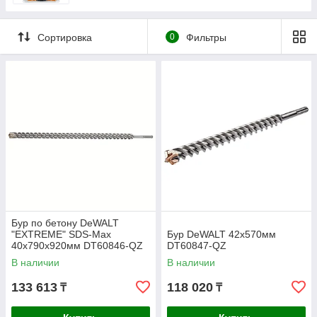
Сортировка
0
Фильтры
Бур по бетону DeWALT
"EXTREME" SDS-Max
Бур DeWALT 42x570мм
40х790х920мм DT60846-QZ
DT60847-QZ
В наличии
В наличии
133 613
118 020
₸
₸