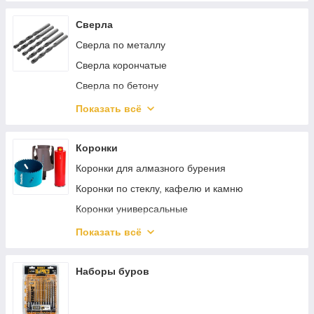
Сверла
Сверла по металлу
Сверла корончатые
Сверла по бетону
Сверла по дереву
Показать всё
Сверла по стеклу, кафелю и керамике
Коронки
Коронки для алмазного бурения
Коронки по стеклу, кафелю и камню
Коронки универсальные
Наборы коронок
Показать всё
Коронки по металлу
Коронки буровые
Наборы буров