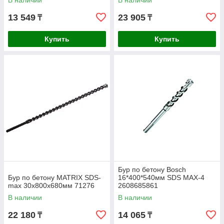
В наличии
В наличии
13 549
23 905
₸
₸
Купить
Купить
Бур по бетону Bosch
Бур по бетону MATRIX SDS-
16*400*540мм SDS MAХ-4
max 30x800х680мм 71276
2608685861
В наличии
В наличии
22 180
14 065
₸
₸