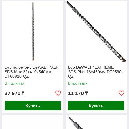
Бур по бетону DeWALT "XLR"
Бур DeWALT "EXTREME"
SDS-Max 22х410х540мм
SDS-Plus 18х450мм DT9590-
DT60820-QZ
QZ
В наличии
В наличии
37 970
11 170
₸
₸
Купить
Купить