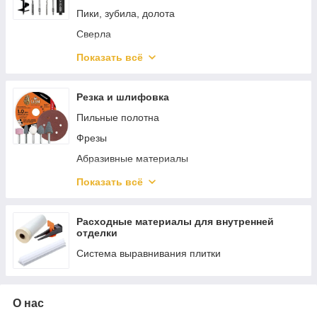
Пики, зубила, долота
Сверла
Коронки
Показать всё
Наборы буров
Резка и шлифовка
Пильные полотна
Фрезы
Абразивные материалы
Шлифовальные чашки
Показать всё
Щетки для щеточных шлифмашин
Диски
Расходные материалы для внутренней
отделки
Наборы фрез
Система выравнивания плитки
Круги лепестковые веерные для дрелей
О нас