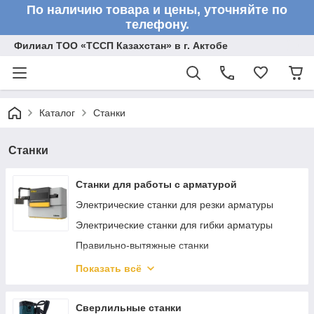
По наличию товара и цены, уточняйте по
телефону.
Филиал ТОО «ТССП Казахстан» в г. Актобе
Каталог
Станки
Станки
Станки для работы с арматурой
Электрические станки для резки арматуры
Электрические станки для гибки арматуры
Правильно-вытяжные станки
Ручные станки для резки арматуры
Показать всё
Ручные станки для гибки арматуры
Ручные ключи для гибки арматуры
Сверлильные станки