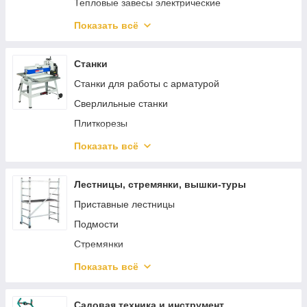
Тепловые завесы электрические
Водонагреватели
Показать всё
Котлы отопления
Аккумуляторные вентиляторы
Станки
Станки для работы с арматурой
Сверлильные станки
Плиткорезы
Пильные станки
Показать всё
Токарные станки
Тиски
Лестницы, стремянки, вышки-туры
Стружкоотсосы
Приставные лестницы
Фрезерные станки
Подмости
Строгальные станки
Стремянки
Шлифовальные станки
Двухсекционные лестницы
Показать всё
Комплектующие для станков
Трехсекционные лестницы
Передвижные лестницы с платформой
Садовая техника и инструмент