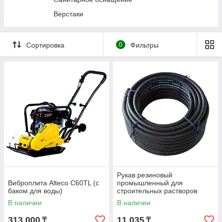
Прессы гидравлические
Верстаки
Трансмиссионные стойки
Гидравлические цилиндры и насосы
Сортировка
0
Фильтры
Подъемники автомобильные
Стяжки пружин
Специальный инструмент
Станки и мойки деталей
Диагностическое оборудование
Вытяжка выхлопных газов
Кузовной ремонт
Фонари и переноски
Рукав резиновый
Виброплита Alteco C60TL (с
промышленный для
баком для воды)
строительных растворов
SEMPERIT SM40 50х8мм 1м
В наличии
В наличии
313 000
11 035
₸
₸