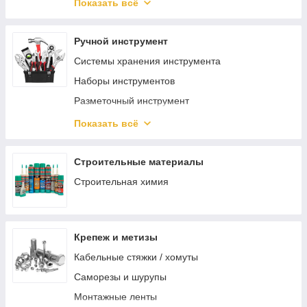
Защита органов зрения
Показать всё
Защита головы
Ручной инструмент
Системы хранения инструмента
Наборы инструментов
Разметочный инструмент
Отвертки
Показать всё
Шарнирно-губцевый инструмент
Электромонтажный инструмент
Строительные материалы
Зажимной инструмент
Строительная химия
Ударный инструмент
Режущий инструмент
Крепеж и метизы
Столярно-слесарный инструмент
Кабельные стяжки / хомуты
Монтажный инструмент
Саморезы и шурупы
Трубный инструмент
Монтажные ленты
Отделочный инструмент