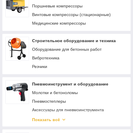
Материалы и комплектующие для сварки и
Поршневые компрессоры
пайки
Винтовые компрессоры (стационарные)
Аппараты для сварки труб
Медицинские компрессоры
Строительное оборудование и техника
Оборудование для бетонных работ
Вибротехника
Резчики
Пневмоинструмент и оборудование
Молотки и бетоноломы
Пневмостеплеры
Аксессуары для пневмоинструмента
Пневматический гайковерт
Показать всё
Аэрографы