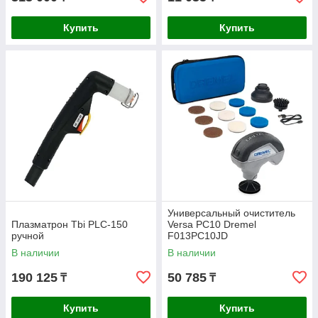
Купить
Купить
Универсальный очиститель
Плазматрон Tbi PLC-150
Versa PC10 Dremel
ручной
F013PC10JD
В наличии
В наличии
190 125
50 785
₸
₸
Купить
Купить