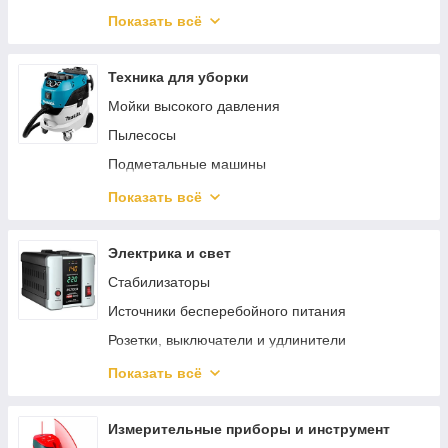
Сельскохозяйственные машины
Клеевые пистолеты
Комплектующие для генераторов
Показать всё
Аккумуляторные секаторы
Торцовочные пилы
Инверторные генераторы
Садовый отдых
Строительные миксеры
Техника для уборки
Гайковерты
Мойки высокого давления
Степлеры / нейлеры
Пылесосы
Машины алмазного бурения
Подметальные машины
Штроборезы / Бороздоделы
Аксессуары и принадлежности
Показать всё
Аккумуляторы для электроинструмента
Пароочистители
Дисковые пилы
Очистители окон
Электрика и свет
Электрические ножницы
Пеногенераторы
Стабилизаторы
Краскопульты
Средства для чистки и ухода
Источники бесперебойного питания
Сабельные пилы
Поломойные машины
Розетки, выключатели и удлинители
Аккумуляторные отвертки
Клеммы, сжимы, кабельные наконечники
Показать всё
Аксессуары и насадки для инструментов
Изоляция и защита кабеля
Граверы
Освещение
Измерительные приборы и инструмент