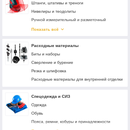
Реноваторы
Штанги, штативы и треноги
Bosch PRO-MIX
Нивелиры и теодолиты
Наборы электроинструмента
Ручной измерительный и разметочный
инструмент
Перфораторы
Показать всё
Электротехнические измерительные приборы
Зарядные устройства для аккумуляторов
Диагностика и неразрушающий контроль
Специальный электроинструмент
Расходные материалы
Измерение параметров окружающей среды
Винтоверты
Биты и наборы
Специализированные приборы и
Пистолеты для герметика аккумуляторные
Сверление и бурение
комплектующие
Трещотки аккумуляторные
Резка и шлифовка
Измерители длины и расстояния
Аккумуляторные заклепочники
Расходные материалы для внутренней отделки
Просекатели аккумуляторные
Спецодежда и СИЗ
Одежда
Обувь
Пояса, ремни, кобуры и принадлежности