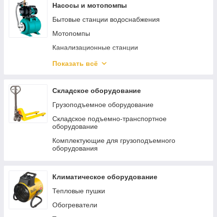
Пневмошлифмашины
Насосы и мотопомпы
Пневмокраскопульты
Бытовые станции водоснабжения
Пневмопистолеты
Мотопомпы
Наборы пневмоинструмента
Канализационные станции
Пневмодрели
Погружные насосы
Показать всё
Регуляторы давления
Циркуляционные насосы
Пневматические заклепочники
Аксессуары и принадлежности для насосов
Складское оборудование
Пневмошуруповерты
Общепромышленные насосы
Грузоподъемное оборудование
Хоппер ковши
Бытовые поверхностные насосы
Складское подъемно-транспортное
оборудование
Пневмоотвертки
Автоматика для насосов
Комплектующие для грузоподъемного
Пневмоножницы и пилы
оборудования
Пневмотрещотки
Пневматические лобзики
Климатическое оборудование
Тепловые пушки
Обогреватели