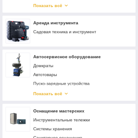
Гвозди
Ключи, трещотки, воротки
Показать всё
Такелаж
Скобы
Аренда инструмента
Садовая техника и инструмент
Автосервисное оборудование
Домкраты
Автотовары
Пуско-зарядные устройства
Трубогибы
Показать всё
Смазочное и заправочное оборудование
Шиномонтажное оборудование
Оснащение мастерских
Кантователи двигателя
Инструментальные тележки
Лежаки подкатные
Системы хранения
Подставки страховочные
Санитарное оснащение