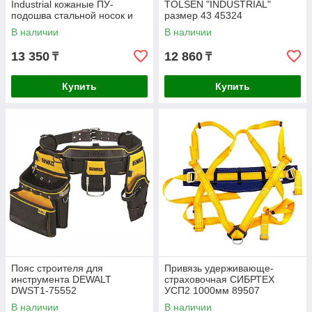
Industrial кожаные ПУ-
TOLSEN "INDUSTRIAL"
подошва стальной носок и
размер 43 45324
стелька р.40 45352
В наличии
В наличии
13 350
12 860
₸
₸
Купить
Купить
Пояс строителя для
Привязь удерживающе-
инструмента DEWALT
страховочная СИБРТЕХ
DWST1-75552
УСП2 1000мм 89507
В наличии
В наличии