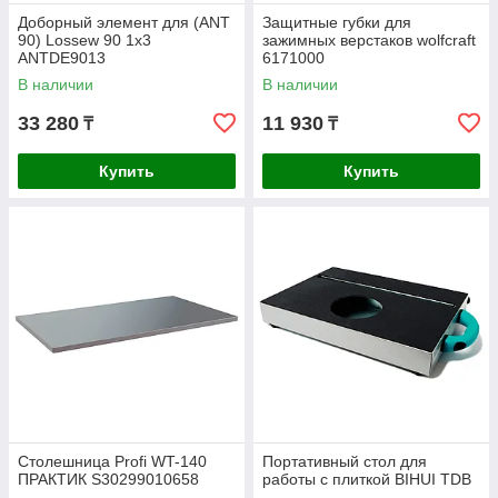
Доборный элемент для (ANT
Защитные губки для
90) Lossew 90 1х3
зажимных верстаков wolfcraft
ANTDE9013
6171000
В наличии
В наличии
33 280
11 930
₸
₸
Купить
Купить
Столешница Profi WT-140
Портативный стол для
ПРАКТИК S30299010658
работы с плиткой BIHUI TDB