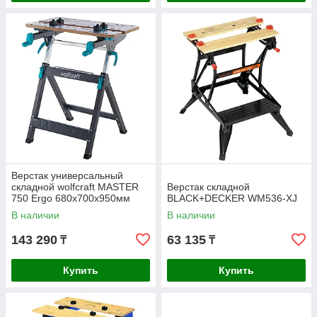
Верстак универсальный
складной wolfcraft MASTER
Верстак складной
750 Ergo 680x700x950мм
BLACK+DECKER WM536-XJ
6871000
В наличии
В наличии
143 290
63 135
₸
₸
Купить
Купить