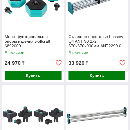
Многофункциональные
Складное подстолье Lossew
опоры изделия wolfcraft
Q4 ANT 90 2х2
6892000
670х670х900мм ANT2290.0
В наличии
В наличии
24 970
33 920
₸
₸
Купить
Купить