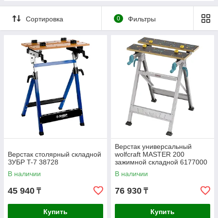
Сортировка
0
Фильтры
Верстак универсальный
Верстак столярный складной
wolfcraft MASTER 200
ЗУБР T-7 38728
зажимной складной 6177000
В наличии
В наличии
45 940
76 930
₸
₸
Купить
Купить