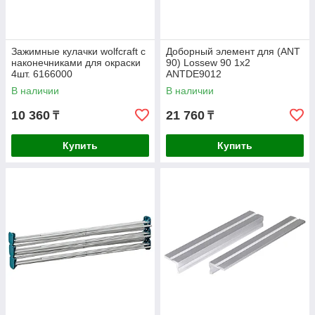
Зажимные кулачки wolfcraft с
Доборный элемент для (ANT
наконечниками для окраски
90) Lossew 90 1х2
4шт. 6166000
ANTDE9012
В наличии
В наличии
10 360
21 760
₸
₸
Купить
Купить