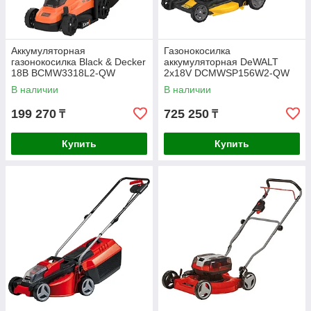
Аккумуляторная
Газонокосилка
газонокосилка Black & Decker
аккумуляторная DeWALT
18В BCMW3318L2-QW
2х18V DCMWSP156W2-QW
В наличии
В наличии
199 270
725 250
₸
₸
Купить
Купить