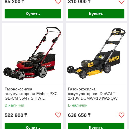
85 200
310 000
₸
₸
Купить
Купить
Газонокосилка
Газонокосилка
аккумуляторная Einhell PXC
аккумуляторная DeWALT
GE-CM 36/47 S HW Li
2х18V DCMWP134W2-QW
4x4.0Ah 3413200
В наличии
В наличии
522 900
638 650
₸
₸
Купить
Купить