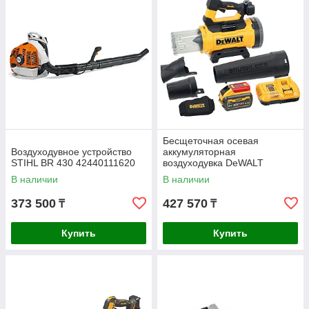
Бесщеточная осевая
Воздуходувное устройство
аккумуляторная
STIHL BR 430 42440111620
воздуходувка DeWALT
DCMBL777X1-QW
В наличии
В наличии
373 500
427 570
₸
₸
Купить
Купить