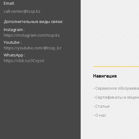
call-center@tssp.kz
Instagram
https://instagram.com/tssp.kz
Youtube
https://youtube.com/@tssp_kz
WhatsApp
https://clck.ru/3CxysV
Навигация
Сервисное обслужив
Сертификаты и лице
Статьи
О нас