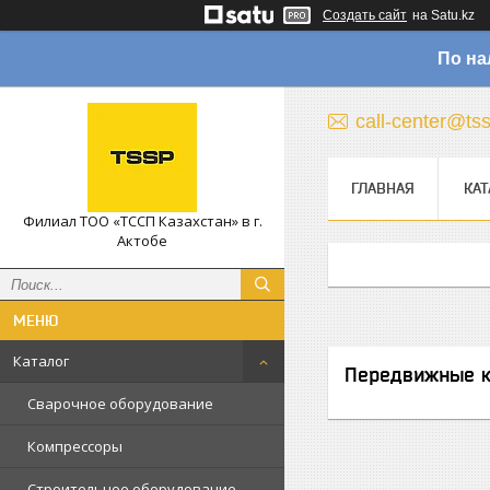
Создать сайт
на Satu.kz
По на
call-center@ts
ГЛАВНАЯ
КАТ
Филиал ТОО «ТССП Казахстан» в г.
Актобе
Каталог
Передвижные 
Сварочное оборудование
Компрессоры
Строительное оборудование