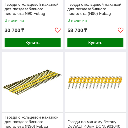
Гвозди с кольцевой накаткой
Гвозди с кольцевой накаткой
для гвоздезабивного
для гвоздезабивного
пистолета N90 Fubag
пистолета (N90) Fubag
2.87х50мм 3000шт. 140171
3.05х90мм 3000шт. 140107
В наличии
В наличии
30 700
58 700
₸
₸
Купить
Купить
Гвозди с кольцевой накаткой
для гвоздезабивного
Гвозди по мягкому бетону
пистолета (N90) Fubag
DeWALT 40мм DCN8901040