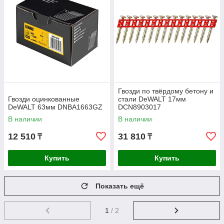
Гвозди по твёрдому бетону и
Гвозди оцинкованные
стали DeWALT 17мм
DeWALT 63мм DNBA1663GZ
DCN8903017
В наличии
В наличии
12 510
31 810
₸
₸
Купить
Купить
Показать ещё
1
/ 2