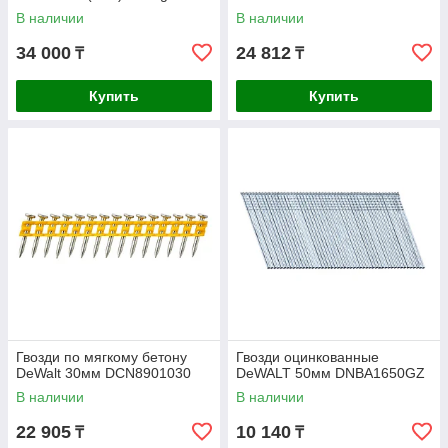
3.05х50мм 3000шт. 140151
В наличии
В наличии
34 000
24 812
₸
₸
Купить
Купить
Гвозди по мягкому бетону
Гвозди оцинкованные
DeWalt 30мм DCN8901030
DeWALT 50мм DNBA1650GZ
В наличии
В наличии
22 905
10 140
₸
₸