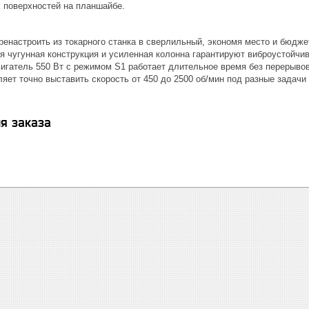
х поверхностей на планшайбе.
ренастроить из токарного станка в сверлильный, экономя место и бюдже
я чугунная конструкция и усиленная колонна гарантируют виброустойчив
игатель 550 Вт с режимом S1 работает длительное время без перерыво
яет точно выставить скорость от 450 до 2500 об/мин под разные задачи
я заказа