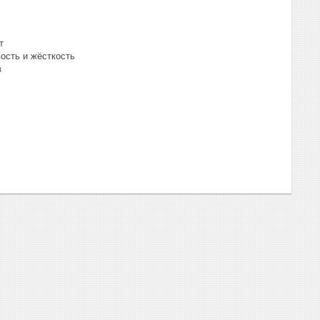
т
ость и жёсткость
в