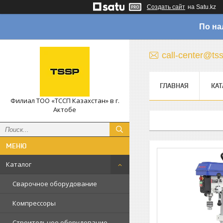
Создать сайт
на Satu.kz
По на
call-center@ts
ГЛАВНАЯ
КАТ
Филиал ТОО «ТССП Казахстан» в г.
Актобе
Каталог
Сварочное оборудование
Компрессоры
Строительное оборудование