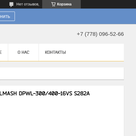
Нет отзывов,
Корзина
нить
+7 (778) 096-52-66
Е
О НАС
КОНТАКТЫ
ELMASH DPWL-300/400-16VS S282A