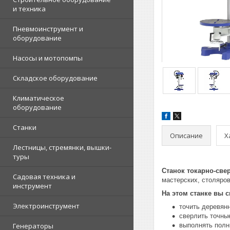
и техника
Пневмоинструмент и
оборудование
Насосы и мотопомпы
Складское оборудование
Климатическое
оборудование
Станки
Описание
Х
Лестницы, стремянки, вышки-
туры
Станок токарно-св
Садовая техника и
мастерских, столяров
инструмент
На этом станке вы с
Электроинструмент
точить деревян
сверлить точные
Генераторы
выполнять полны