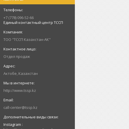
+7 (778) 096-52-66
Единый контактный центр ТССП
ТОО "ТССП Казахстан-АК"
Отдел продаж
Актобе, Казахстан
http://www.tssp.kz
call-center@tssp.kz
Instagram