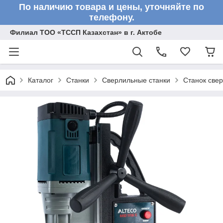
По наличию товара и цены, уточняйте по
телефону.
Филиал ТОО «ТССП Казахстан» в г. Актобе
Каталог
Станки
Сверлильные станки
Станок све