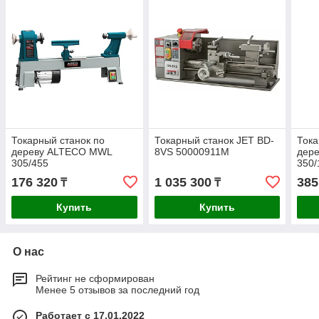
Токарный станок по
Токарный станок JET BD-
Тока
дереву ALTECO MWL
8VS 50000911M
дер
305/455
350/
176 320
1 035 300
385
₸
₸
Купить
Купить
О нас
Рейтинг не сформирован
Менее 5 отзывов за последний год
Работает с 17.01.2022