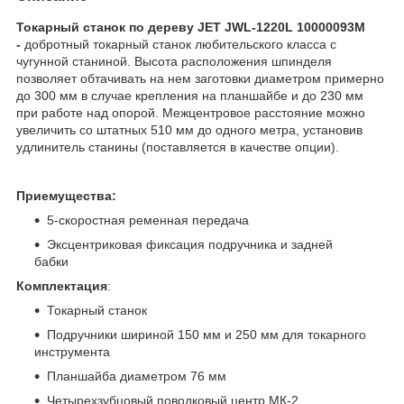
Токарный станок по дереву JET JWL-1220L 10000093M
-
добротный токарный станок любительского класса с
чугунной станиной. Высота расположения шпинделя
позволяет обтачивать на нем заготовки диаметром примерно
до 300 мм в случае крепления на планшайбе и до 230 мм
при работе над опорой. Межцентровое расстояние можно
увеличить со штатных 510 мм до одного метра, установив
удлинитель станины (поставляется в качестве опции).
Приемущества:
5-скоростная ременная передача
Эксцентриковая фиксация подручника и задней
бабки
Комплектация
:
Токарный станок
Подручники шириной 150 мм и 250 мм для токарного
инструмента
Планшайба диаметром 76 мм
Четырехзубцовый поводковый центр МК-2