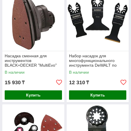
Насадка сменная для
Набор насадок для
инcтрументов
многофункционального
BLACK+DECKER "MultiEvo"
инструмента DeWALT по
MTSA2-XJ
дереву с гвоздями 3шт.
В наличии
В наличии
DT20760-QZ
15 930
12 310
₸
₸
Купить
Купить