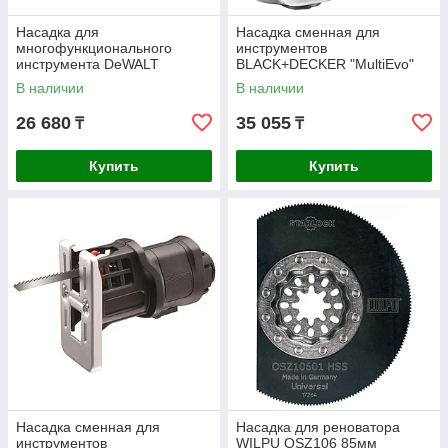
Насадка для
Насадка сменная для
многофункционального
инcтрументов
инструмента DeWALT
BLACK+DECKER "MultiEvo"
43x30мм 5шт. DT20723-QZ
MTOS4-XJ
В наличии
В наличии
26 680
35 055
₸
₸
Купить
Купить
Насадка сменная для
Насадка для реноватора
инcтрументов
WILPU OSZ106 85мм