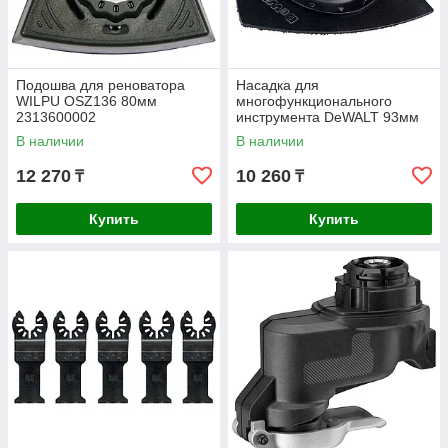
Подошва для реноватора
Насадка для
WILPU OSZ136 80мм
многофункционального
2313600002
инструмента DeWALT 93мм
DT20719-QZ
В наличии
В наличии
12 270
10 260
₸
₸
Купить
Купить