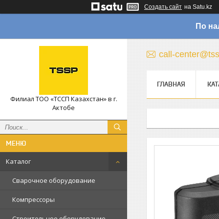
Создать сайт
на Satu.kz
По на
call-center@ts
ГЛАВНАЯ
КАТ
Филиал ТОО «ТССП Казахстан» в г.
Актобе
Каталог
Сварочное оборудование
Компрессоры
Строительное оборудование