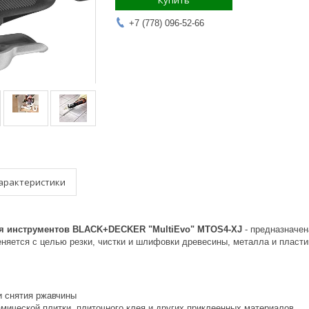
Купить
+7 (778) 096-52-66
арактеристики
ля инcтрументов BLACK+DECKER "MultiEvo" MTOS4-XJ
- предназначен
няется с целью резки, чистки и шлифовки древесины, металла и пласти
и снятия ржавчины
амической плитки, плиточного клея и других приклеенных материалов