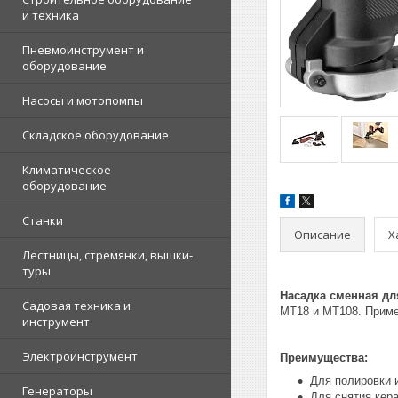
и техника
Пневмоинструмент и
оборудование
Насосы и мотопомпы
Складское оборудование
Климатическое
оборудование
Станки
Описание
Х
Лестницы, стремянки, вышки-
туры
Насадка сменная д
Садовая техника и
MT18 и MT108. Приме
инструмент
Электроинструмент
Преимущества:
Для полировки 
Генераторы
Для снятия кер