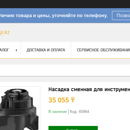
личию товара и цены, уточняйте по телефону.
Позво
sp.kz
АЛОГ
ДОСТАВКА И ОПЛАТА
СЕРВИСНОЕ ОБСЛУЖИВАНИ
Насадка сменная для инcтрумен
35 055 ₸
В наличии
Код:
65964