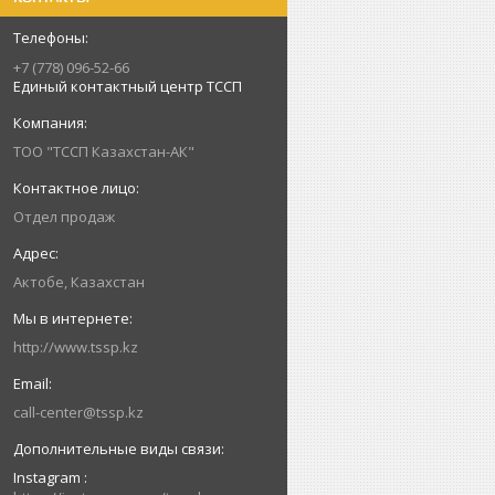
+7 (778) 096-52-66
Единый контактный центр ТССП
ТОО "ТССП Казахстан-АК"
Отдел продаж
Актобе, Казахстан
http://www.tssp.kz
call-center@tssp.kz
Instagram