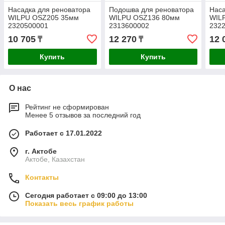
Насадка для реноватора
Подошва для реноватора
Наса
WILPU OSZ205 35мм
WILPU OSZ136 80мм
WIL
2320500001
2313600002
232
10 705
12 270
12 
₸
₸
Купить
Купить
О нас
Рейтинг не сформирован
Менее 5 отзывов за последний год
Работает с 17.01.2022
г. Актобе
Актобе, Казахстан
Контакты
Сегодня работает с 09:00 до 13:00
Показать весь график работы