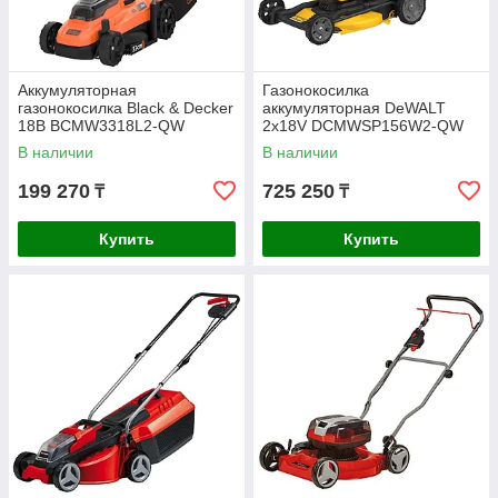
Аккумуляторная
Газонокосилка
газонокосилка Black & Decker
аккумуляторная DeWALT
18В BCMW3318L2-QW
2х18V DCMWSP156W2-QW
В наличии
В наличии
199 270
725 250
₸
₸
Купить
Купить