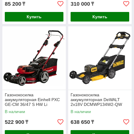
85 200
310 000
₸
₸
Купить
Купить
Газонокосилка
Газонокосилка
аккумуляторная Einhell PXC
аккумуляторная DeWALT
GE-CM 36/47 S HW Li
2х18V DCMWP134W2-QW
4x4.0Ah 3413200
В наличии
В наличии
522 900
638 650
₸
₸