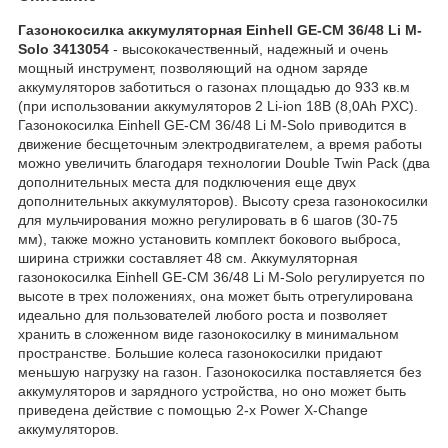
Газонокосилка аккумуляторная Einhell GE-CM 36/48 Li M-
Solo 3413054
- высококачественный, надежный и очень
мощный инструмент, позволяющий на одном заряде
аккумуляторов заботиться о газонах площадью до 933 кв.м
(при использовании аккумуляторов 2 Li-ion 18В (8,0Аh PXC).
Газонокосилка Einhell GE-CM 36/48 Li M-Solo приводится в
движение беcщеточным электродвигателем, а время работы
можно увеличить благодаря технологии Double Twin Pack (два
дополнительных места для подключения еще двух
дополнительных аккумуляторов). Высоту среза газонокосилки
для мульчирования можно регулировать в 6 шагов (30-75
мм), также можно установить комплект бокового выброса,
ширина стрижки составляет 48 см. Аккумуляторная
газонокосилка Einhell GE-CM 36/48 Li M-Solo регулируется по
высоте в трех положениях, она может быть отрегулирована
идеально для пользователей любого роста и позволяет
хранить в сложенном виде газонокосилку в минимальном
пространстве. Большие колеса газонокосилки придают
меньшую нагрузку на газон. Газонокосилка поставляется без
аккумуляторов и зарядного устройства, но оно может быть
приведена действие с помощью 2-х Power X-Change
аккумуляторов.