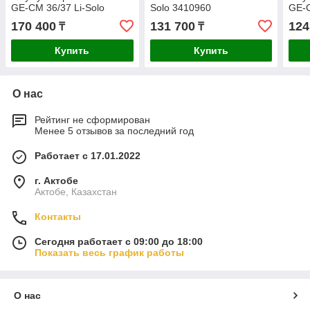
GE-CM 36/37 Li-Solo
Solo 3410960
GE-C
3413172
341
170 400
131 700
124
₸
₸
Купить
Купить
О нас
Рейтинг не сформирован
Менее 5 отзывов за последний год
Работает с 17.01.2022
г. Актобе
Актобе, Казахстан
Контакты
Сегодня работает с 09:00 до 18:00
Показать весь график работы
О нас