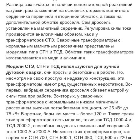
Разница заключается в наличии дополнительной реактивной
катушки, расположенной на основных стержнях магнитного
сердечника первичной и вторичной обмоток, а также на
дополнительной обмотке дросселя. Сам дроссель
установлен на магнитный сердечник. Регулировка силы тока
производится аналогичным образом, как и у
трансформаторов СТЭ. Сварочные трансформаторы с
нормальным магнитным рассеянием представлены
моделями типа СТН и ТСД. Обмотки таких трансформаторов
изготавливаются из меди и алюминия.
Модели СТЭ
,
СТН
и
ТСД используются для ручной
дуговой сварки,
они просты и безотказны в работе. Но,
несмотря на свою простую и надежную конструкцию, эти
трансформаторы имеют ряд существенных недостатков. Во-
первых, вибрация сердечника дросселя сбивает настройку
силы тока при работе. Во-вторых, у сварочных
трансформаторов с нормальным и низким магнитным
рассеянием высокая потребляемая мощность от 25 кВт до
78 кВт. В-третьих, большая масса – более 120 кг. Также среди
этих трансформаторов есть модели, такие как ТСД-1000-4 и
ТСД-2000-2, способные выдавать номинальный сварочный
ток в 1000 А и 2000 А. Но масса этих трансформаторов, как
впрочем и СТН-700, СТН-500-1, СТН-350, ТСД-500 от 220 кг