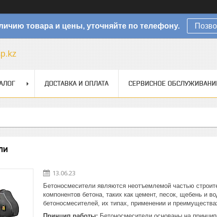
личию товара и цены, уточняйте по телефону.
Позво
sp.kz
АЛОГ
ДОСТАВКА И ОПЛАТА
СЕРВИСНОЕ ОБСЛУЖИВАНИ
ли
13.06.23
Бетоносмесители являются неотъемлемой частью строит
компонентов бетона, таких как цемент, песок, щебень и в
бетоносмесителей, их типах, применении и преимущества
Принцип работы:
Бетоносмесители основаны на принцип