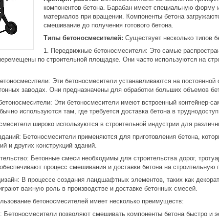
компонентов бетона. Барабан имеет специальную форму 
материалов при вращении. Компоненты бетона загружаютс
смешивание до получения готового бетона.
Типы бетоносмесителей:
Существует несколько типов б
Передвижные бетоносмесители: Это самые распростран
 перемещены по строительной площадке. Они часто используются на ст
етоносмесители: Эти бетоносмесители устанавливаются на постоянной 
етонных заводах. Они предназначены для обработки больших объемов бе
етоносмесители: Эти бетоносмесители имеют встроенный контейнер-сам
обычно используются там, где требуется доставка бетона в труднодост
месители широко используются в строительной индустрии для различн
зданий: Бетоносмесители применяются для приготовления бетона, котор
ий и других конструкций зданий.
тельство: Бетонные смеси необходимы для строительства дорог, тротуа
обеспечивают процесс смешивания и доставки бетона на строительную 
зайн: В процессе создания ландшафтных элементов, таких как декорат
играют важную роль в производстве и доставке бетонных смесей.
льзование бетоносмесителей имеет несколько преимуществ:
 Бетоносмесители позволяют смешивать компоненты бетона быстро и э