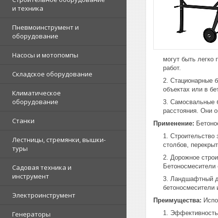
и техника
Пневмоинструмент и
оборудование
Насосы и мотопомпы
могут быть легко
работ.
Складское оборудование
Стационарные б
объектах или в б
Климатическое
оборудование
Самосвальные б
расстояния. Они 
Станки
Применение:
Бетонос
Строительство 
Лестницы, стремянки, вышки-
столбов, перекрыт
туры
Дорожное строи
Бетоносмесители 
Садовая техника и
инструмент
Ландшафтный ди
бетоносмесители 
Электроинструмент
Преимущества:
Испо
Эффективность:
Генераторы