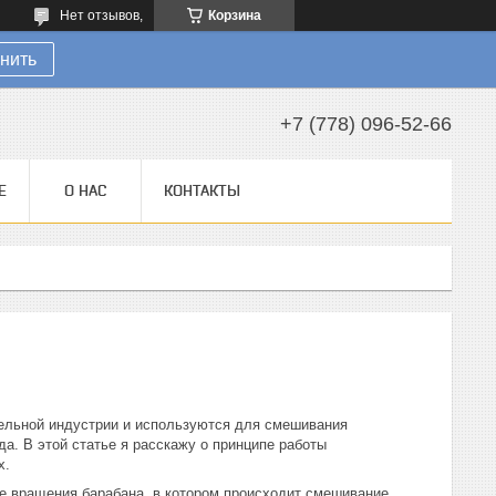
Нет отзывов,
Корзина
нить
+7 (778) 096-52-66
Е
О НАС
КОНТАКТЫ
ельной индустрии и используются для смешивания
ода. В этой статье я расскажу о принципе работы
х.
е вращения барабана, в котором происходит смешивание