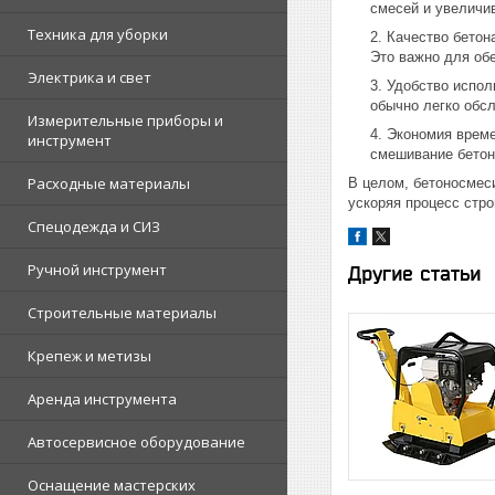
смесей и увеличи
Техника для уборки
Качество бетон
Это важно для об
Электрика и свет
Удобство испол
обычно легко обс
Измерительные приборы и
Экономия време
инструмент
смешивание бетона
Расходные материалы
В целом, бетоносмес
ускоряя процесс стро
Спецодежда и СИЗ
Ручной инструмент
Другие статьи
Строительные материалы
Крепеж и метизы
Аренда инструмента
Автосервисное оборудование
Оснащение мастерских