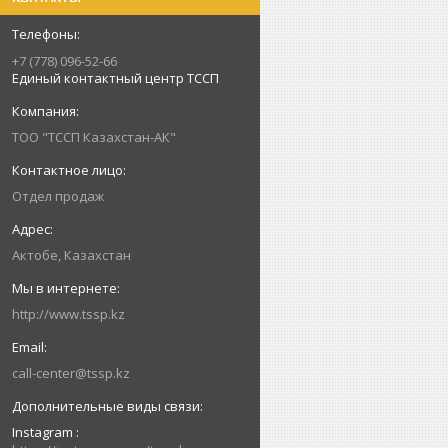
+7 (778) 096-52-66
Единый контактный центр ТССП
ТОО "ТССП Казахстан-АК"
Отдел продаж
Актобе, Казахстан
http://www.tssp.kz
call-center@tssp.kz
Instagram