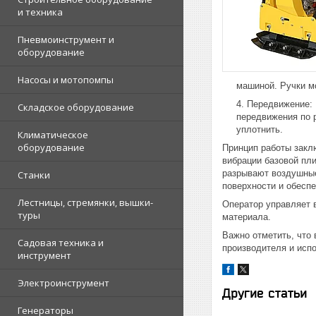
и техника
Пневмоинструмент и
оборудование
Насосы и мотопомпы
машиной. Ручки м
Передвижение: 
Складское оборудование
передвижения по р
уплотнить.
Климатическое
оборудование
Принцип работы закл
вибрации базовой пл
разрывают воздушные 
Станки
поверхности и обеспе
Лестницы, стремянки, вышки-
Оператор управляет 
туры
материала.
Важно отметить, что
Садовая техника и
производителя и исп
инструмент
Электроинструмент
Другие статьи
Генераторы