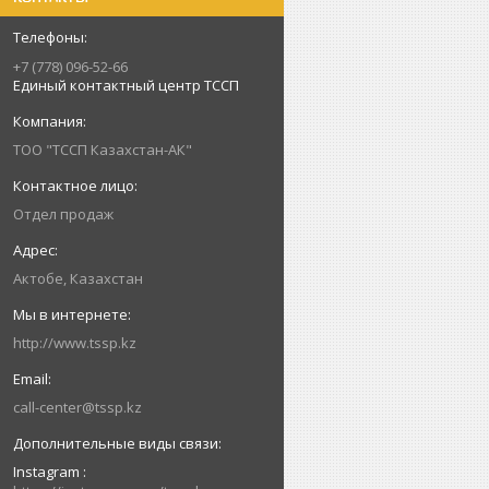
+7 (778) 096-52-66
Единый контактный центр ТССП
ТОО "ТССП Казахстан-АК"
Отдел продаж
Актобе, Казахстан
http://www.tssp.kz
call-center@tssp.kz
Instagram