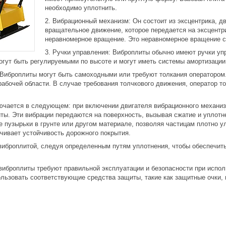
необходимо уплотнить.
Вибрационный механизм: Он состоит из эксцентрика, д
вращательное движение, которое передается на эксцент
неравномерное вращение. Это неравномерное вращение с
Ручки управления: Виброплиты обычно имеют ручки уп
огут быть регулируемыми по высоте и могут иметь системы амортизации
Виброплиты могут быть самоходными или требуют толкания оператором.
абочей области. В случае требования толчкового движения, оператор т
ючается в следующем: при включении двигателя вибрационного механиз
иты. Эти вибрации передаются на поверхность, вызывая сжатие и уплот
пузырьки в грунте или другом материале, позволяя частицам плотно ул
чивает устойчивость дорожного покрытия.
виброплитой, следуя определенным путям уплотнения, чтобы обеспечит
 виброплиты требуют правильной эксплуатации и безопасности при испо
ользовать соответствующие средства защиты, такие как защитные очки,