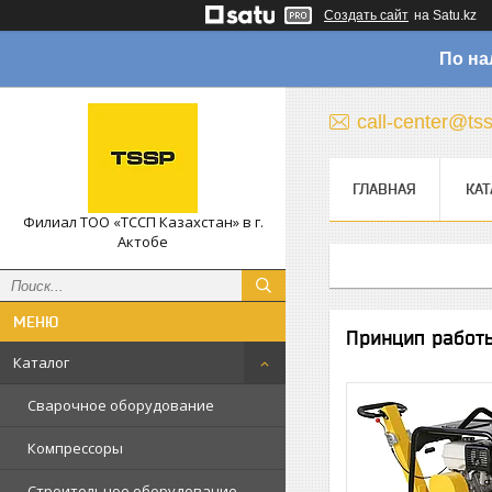
Создать сайт
на Satu.kz
По на
call-center@ts
ГЛАВНАЯ
КАТ
Филиал ТОО «ТССП Казахстан» в г.
Актобе
Принцип работ
Каталог
Сварочное оборудование
Компрессоры
Строительное оборудование