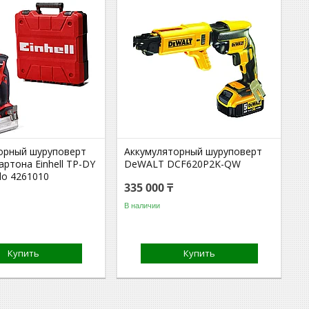
орный шуруповерт
Аккумуляторный шуруповерт
артона Einhell TP-DY
DeWALT DCF620P2K-QW
olo 4261010
335 000 ₸
В наличии
Купить
Купить