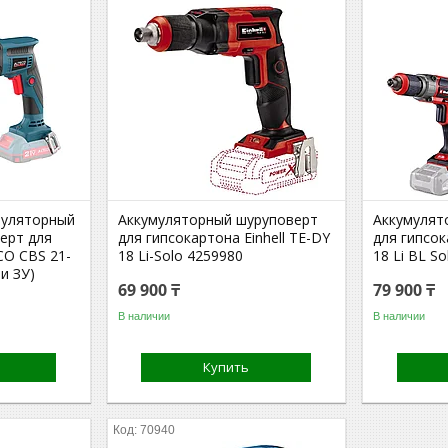
муляторный
Аккумуляторный шуруповерт
Аккумулят
ерт для
для гипсокартона Einhell TE-DY
для гипсок
CO CBS 21-
18 Li-Solo 4259980
18 Li BL S
 и ЗУ)
69 900 ₸
79 900 ₸
В наличии
В наличии
Купить
70940