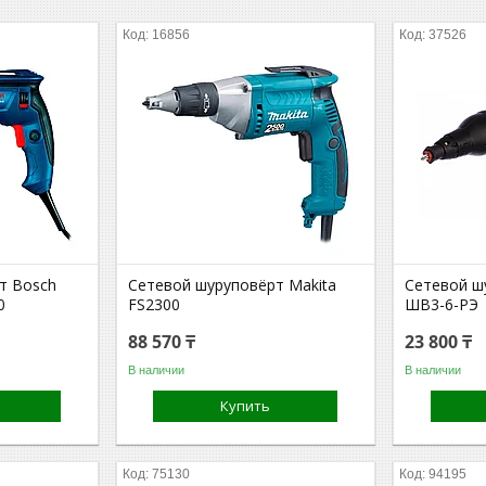
16856
37526
т Bosch
Сетевой шуруповёрт Makita
Сетевой ш
0
FS2300
ШВ3-6-РЭ
88 570 ₸
23 800 ₸
В наличии
В наличии
Купить
75130
94195