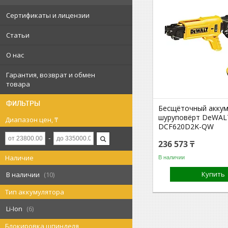
Сертификаты и лицензии
Статьи
О нас
Гарантия, возврат и обмен
товара
ФИЛЬТРЫ
Бесщёточный акку
шуруповёрт DeWAL
Диапазон цен, ₸
DCF620D2K-QW
236 573 ₸
Наличие
В наличии
Купить
В наличии
10
Тип аккумулятора
Li-Ion
6
Блокировка шпинделя