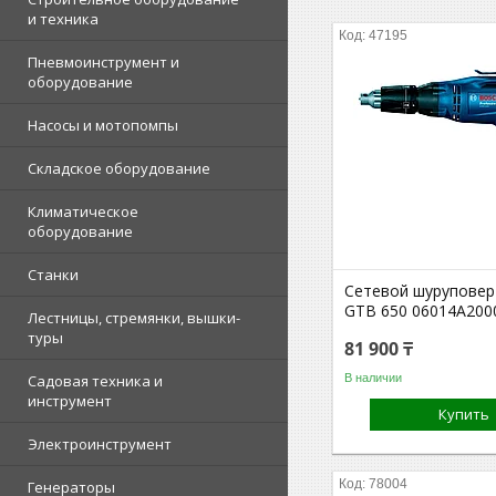
и техника
47195
Пневмоинструмент и
оборудование
Насосы и мотопомпы
Складское оборудование
Климатическое
оборудование
Станки
Сетевой шуруповер
GTB 650 06014A200
Лестницы, стремянки, вышки-
туры
81 900 ₸
В наличии
Садовая техника и
инструмент
Купить
Электроинструмент
78004
Генераторы