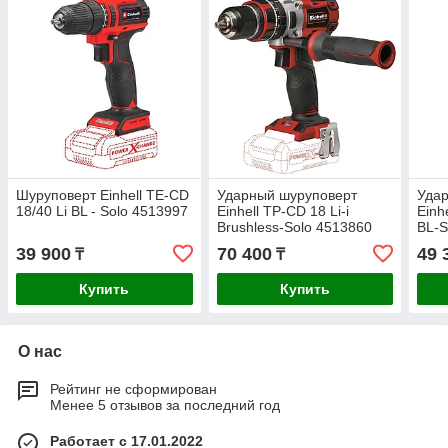
Шуруповерт Einhell TE-CD
Ударный шуруповерт
Уда
18/40 Li BL - Solo 4513997
Einhell TP-CD 18 Li-i
Einh
Brushless-Solo 4513860
BL-S
39 900
70 400
49 
₸
₸
Купить
Купить
О нас
Рейтинг не сформирован
Менее 5 отзывов за последний год
Работает с 17.01.2022