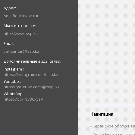
Актобе, Казахстан
http://www.tssp.kz
call-center@tssp.kz
Instagram
https://instagram.com/tssp.kz
Youtube
https://youtube.com/@tssp_kz
WhatsApp
https://clck.ru/3CxysV
Навигация
Сервисное обслужив
Сертификаты и лице