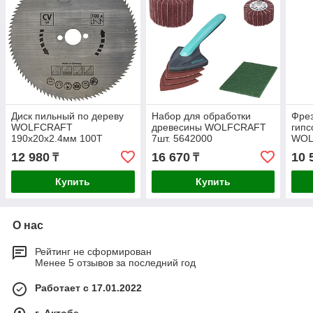
Диск пильный по дереву
Набор для обработки
Фрез
WOLFCRAFT
древесины WOLFCRAFT
гипс
190х20х2.4мм 100T
7шт. 5642000
WOL
6276000
431
12 980
16 670
10 
₸
₸
Купить
Купить
О нас
Рейтинг не сформирован
Менее 5 отзывов за последний год
Работает с 17.01.2022