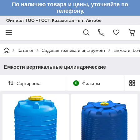
По наличию товара и цены, уточняйте по
телефону.
Филиал ТОО «ТССП Казахстан» в г. Актобе
Каталог
Садовая техника и инструмент
Емкости, бо
Емкости вертикальные цилиндрические
Сортировка
0
Фильтры