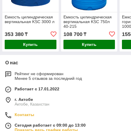
Емкость цилиндрическая
Емкость цилиндрическая
Емко
вертикальная KSC 3000 л
вертикальная KSC 750л
гори
40-215
1000
353 380
108 700
155
₸
₸
Купить
Купить
О нас
Рейтинг не сформирован
Менее 5 отзывов за последний год
Работает с 17.01.2022
г. Актобе
Актобе, Казахстан
Контакты
Сегодня работает с 09:00 до 13:00
Показать весь график работы