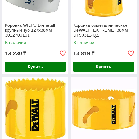
Коронка WILPU Bi-metall
Коронка биметаллическая
крупный зуб 127х38мм
DeWALT "EXTREME" 38мм
3012700101
DT90311-QZ
В наличии
В наличии
13 230
13 819
₸
₸
Купить
Купить