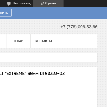
Нет отзывов,
Корзина
нить
+7 (778) 096-52-66
Е
О НАС
КОНТАКТЫ
LT "EXTREME" 60мм DT90323-QZ