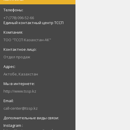
+7 (778) 096-52-66
Единый контактный центр ТССП
ТОО "ТССП Казахстан-АК"
Отдел продаж
Актобе, Казахстан
http://www.tssp.kz
call-center@tssp.kz
Instagram