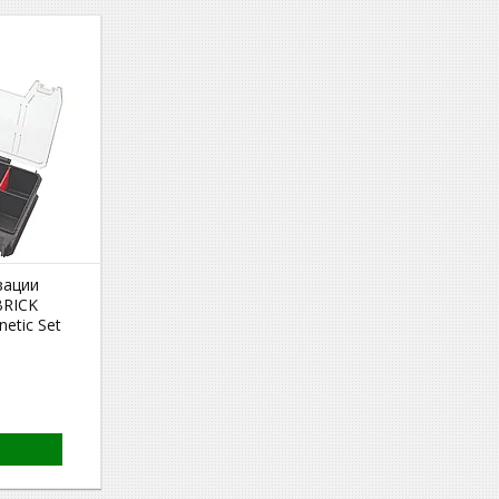
зации
BRICK
etic Set