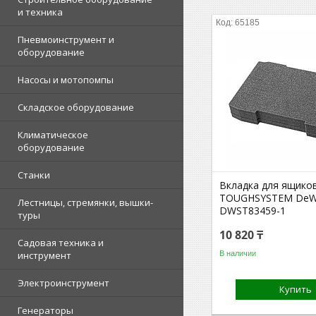
и техника
65185
Пневмоинструмент и
оборудование
Насосы и мотопомпы
Складское оборудование
Климатическое
оборудование
Станки
Вкладка для ящико
TOUGHSYSTEM DeW
Лестницы, стремянки, вышки-
DWST83459-1
туры
10 820 ₸
Садовая техника и
В наличии
инструмент
Электроинструмент
Купить
Генераторы