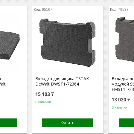
65167
79537
в
Вкладка для ящика TSTAK
Вкладка л
alt
DeWalt DWST1-72364
модулей St
FMST1-723
15 103 ₸
13 020 ₸
В наличии
В наличии
Купить