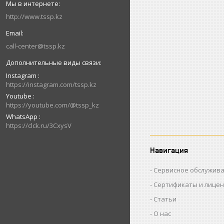
http://www.tssp.kz
call-center@tssp.kz
Instagram
https://instagram.com/tssp.kz
Youtube
https://youtube.com/@tssp_kz
WhatsApp
https://clck.ru/3CxysV
Навигация
Сервисное обслужив
Сертификаты и лице
Статьи
О нас