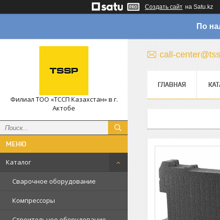
Создать сайт
на Satu.kz
По на
call-center@ts
ГЛАВНАЯ
КАТ
Филиал ТОО «ТССП Казахстан» в г.
Актобе
Каталог
Сварочное оборудование
Компрессоры
Строительное оборудование