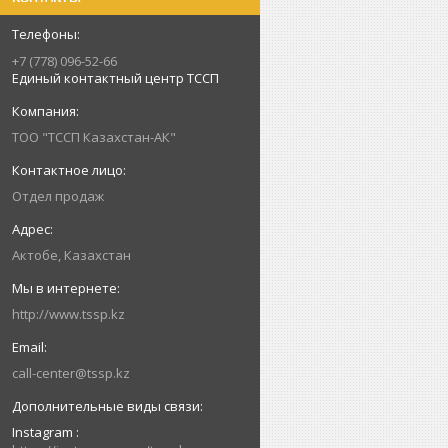
+7 (778) 096-52-66
Единый контактный центр ТССП
ТОО "ТССП Казахстан-АК"
Отдел продаж
Актобе, Казахстан
http://www.tssp.kz
call-center@tssp.kz
Instagram