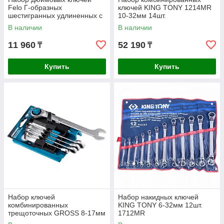
Felo Г-образных
ключей KING TONY 1214MR
шестигранных удлиненных с
10-32мм 14шт.
шаровым окончанием. HEX
В наличии
В наличии
050"-3/8" 13шт.
11 960
52 190
₸
₸
Купить
Купить
Набор ключей
Набор накидных ключей
комбинированных
KING TONY 6-32мм 12шт.
трещоточных GROSS 8-17мм
1712MR
5шт. 14858