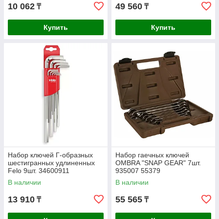
10 062
49 560
₸
₸
Купить
Купить
Набор ключей Г-образных
Набор гаечных ключей
шестигранных удлиненных
OMBRA "SNAP GEAR" 7шт.
Felo 9шт. 34600911
935007 55379
В наличии
В наличии
13 910
55 565
₸
₸