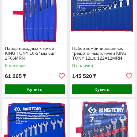
Набор накидных ключей
Набор комбинированных
KING TONY 10-24мм 6шт.
трещоточных ключей KING
1F06MRN
TONY 12шт. 122A12MRN
В наличии
В наличии
61 265
145 520
₸
₸
Купить
Купить