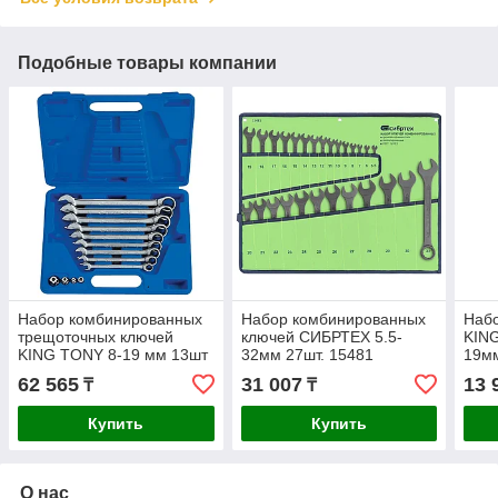
Подобные товары компании
Набор комбинированных
Набор комбинированных
Набо
трещоточных ключей
ключей СИБРТЕХ 5.5-
KIN
KING TONY 8-19 мм 13шт
32мм 27шт. 15481
19мм
13113MR
62 565
31 007
13 
₸
₸
Купить
Купить
О нас