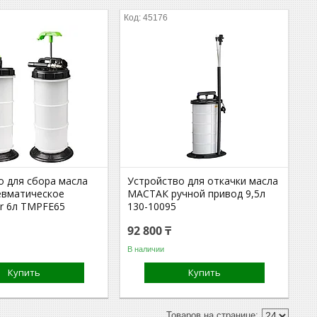
45176
о для сбора масла
Устройство для откачки масла
евматическое
МАСТАК ручной привод 9,5л
er 6л TMPFE65
130-10095
92 800 ₸
В наличии
Купить
Купить