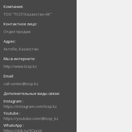
ТОО "ТССП Казахстан-АК"
Отдел продаж
Актобе, Казахстан
http://www.tssp.kz
call-center@tssp.kz
Instagram
https://instagram.com/tssp.kz
Youtube
https://youtube.com/@tssp_kz
WhatsApp
https://clck.ru/3CxysV