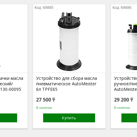
69885
69886
качки масла
Устройство для сбора масла
Устройств
еский/
пневматическое AutoMeister
ручное/пн
 130-00095
6л TPFE65
AutoMeist
27 500 ₸
29 200 ₸
В наличии
В наличии
Купить