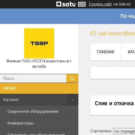
Создать сайт
на Satu.kz
По на
call-center@ts
ГЛАВНАЯ
КАТ
Филиал ТОО «ТССП Казахстан» в г.
Актобе
Каталог
Слив и откачка
Сварочное оборудование
Компрессоры
Строительное оборудование