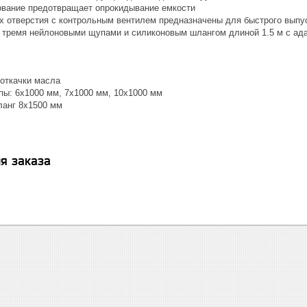
ование предотвращает опрокидывание емкости
х отверстия с контрольным вентилем предназначены для быстрого выпус
 тремя нейлоновыми щупами и силиконовым шлангом длиной 1.5 м с ад
 откачки масла
ы: 6х1000 мм, 7х1000 мм, 10х1000 мм
анг 8х1500 мм
я заказа