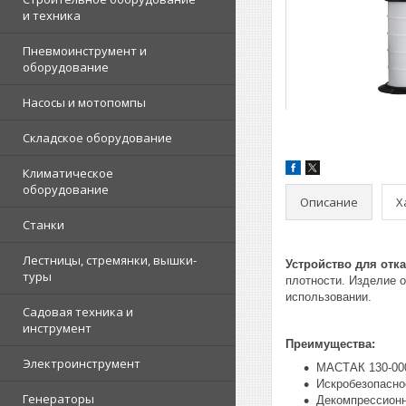
и техника
Пневмоинструмент и
оборудование
Насосы и мотопомпы
Складское оборудование
Климатическое
оборудование
Описание
Х
Станки
Лестницы, стремянки, вышки-
Устройство для отк
туры
плотности. Изделие 
использовании.
Садовая техника и
инструмент
Преимущества:
Электроинструмент
МАСТАК 130-000
Искробезопасно
Генераторы
Декомпрессионн