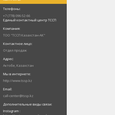
+7 (778) 096-52-66
Единый контактный центр ТССП
ТОО "ТССП Казахстан-АК"
Отдел продаж
Актобе, Казахстан
http://www.tssp.kz
call-center@tssp.kz
Instagram