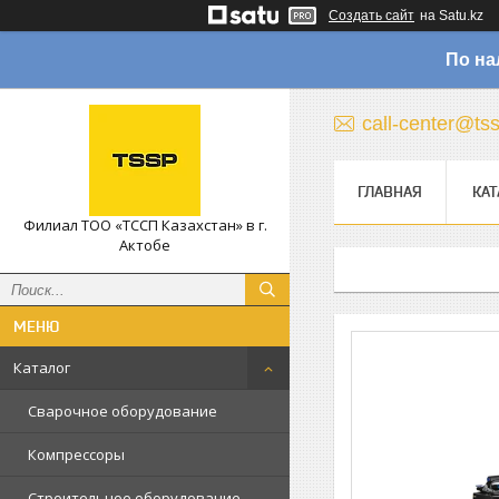
Создать сайт
на Satu.kz
По на
call-center@ts
ГЛАВНАЯ
КАТ
Филиал ТОО «ТССП Казахстан» в г.
Актобе
Каталог
Сварочное оборудование
Компрессоры
Строительное оборудование