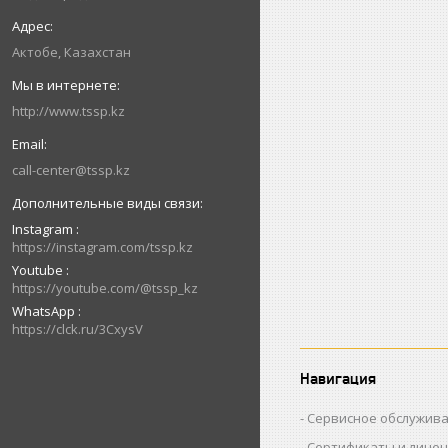
Актобе, Казахстан
http://www.tssp.kz
call-center@tssp.kz
Instagram
https://instagram.com/tssp.kz
Youtube
https://youtube.com/@tssp_kz
WhatsApp
https://clck.ru/3CxysV
Навигация
Сервисное обслужив
Сертификаты и лице