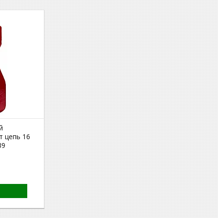
й
т цепь 16
39