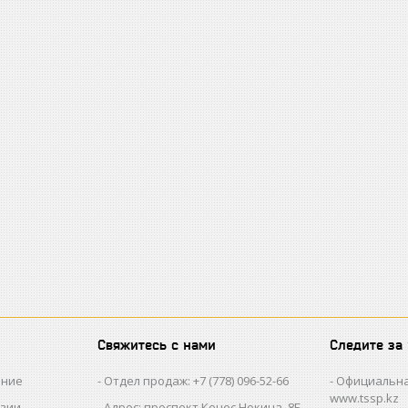
Свяжитесь с нами
Следите за
ание
Отдел продаж: +7 (778) 096-52-66
Официальна
www.tssp.kz
нзии
Адрес: проспект Кенес Нокина, 8Б,