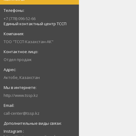
+7 (778) 096-52-66
Единый контактный центр ТССП
ТОО "ТССП Казахстан-АК"
Отдел продаж
Актобе, Казахстан
http://www.tssp.kz
call-center@tssp.kz
Instagram