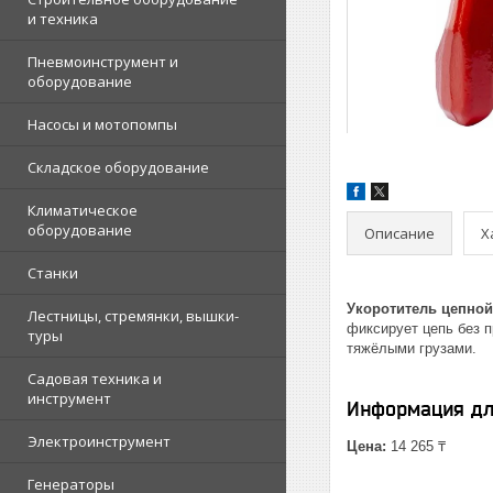
и техника
Пневмоинструмент и
оборудование
Насосы и мотопомпы
Складское оборудование
Климатическое
оборудование
Описание
Х
Станки
Укоротитель цепной
Лестницы, стремянки, вышки-
фиксирует цепь без п
туры
тяжёлыми грузами.
Садовая техника и
инструмент
Информация дл
Электроинструмент
Цена:
14 265 ₸
Генераторы