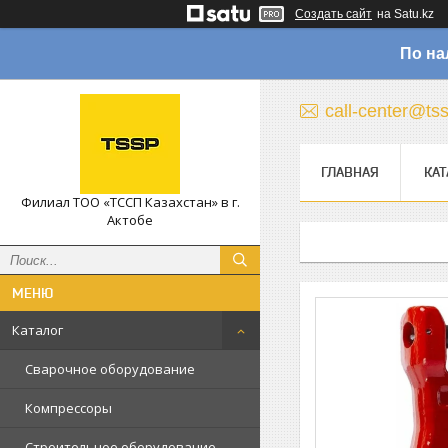
Создать сайт
на Satu.kz
По на
call-center@ts
ГЛАВНАЯ
КАТ
Филиал ТОО «ТССП Казахстан» в г.
Актобе
Каталог
Сварочное оборудование
Компрессоры
Строительное оборудование