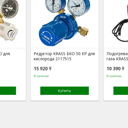
О для
Редуктор KRASS БКО 50 КР для
Подогрева
кислорода 2117515
газа KRAS
15 920 ₸
10 390 ₸
В наличии
В наличии
Купить