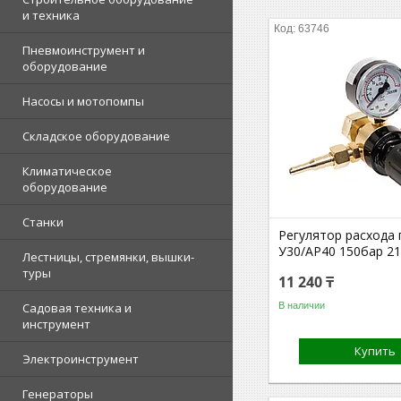
и техника
63746
Пневмоинструмент и
оборудование
Насосы и мотопомпы
Складское оборудование
Климатическое
оборудование
Станки
Регулятор расхода 
У30/АР40 150бар 2
Лестницы, стремянки, вышки-
туры
11 240 ₸
В наличии
Садовая техника и
инструмент
Купить
Электроинструмент
Генераторы