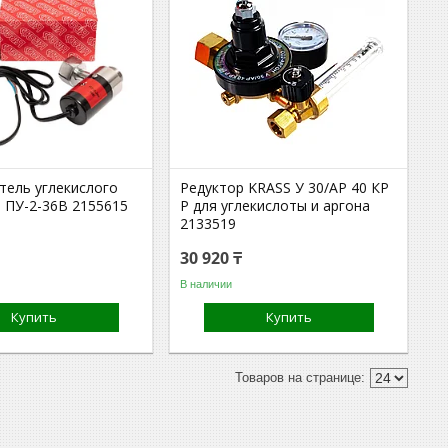
тель углекислого
Редуктор KRASS У 30/АР 40 КР
S ПУ-2-36В 2155615
Р для углекислоты и аргона
2133519
30 920 ₸
В наличии
Купить
Купить