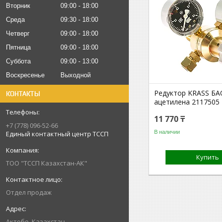
Вторник
09:00
18:00
Среда
09:30
18:00
Четверг
09:00
18:00
Пятница
09:00
18:00
Суббота
09:00
13:00
Воскресенье
Выходной
Редуктор KRASS БА
КОНТАКТЫ
ацетилена 2117505
11 770 ₸
+7 (778) 096-52-66
В наличии
Единый контактный центр ТССП
Купить
ТОО "ТССП Казахстан-АК"
Отдел продаж
Актобе, Казахстан