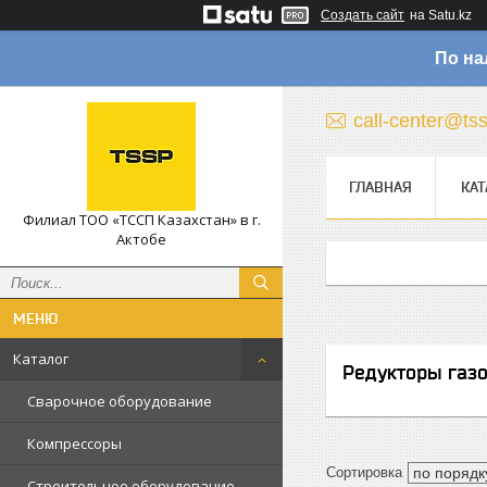
Создать сайт
на Satu.kz
По на
call-center@ts
ГЛАВНАЯ
КАТ
Филиал ТОО «ТССП Казахстан» в г.
Актобе
Каталог
Редукторы газ
Сварочное оборудование
Компрессоры
Строительное оборудование