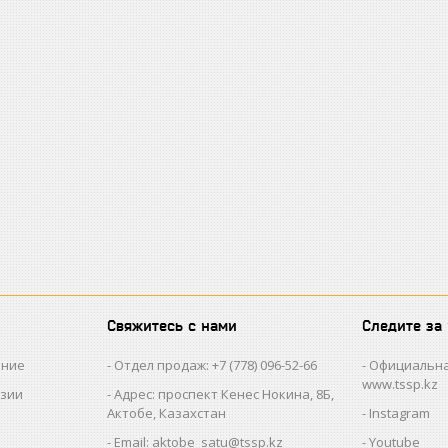
Свяжитесь с нами
Следите за
ание
Отдел продаж: +7 (778) 096-52-66
Официальна
www.tssp.kz
нзии
Адрес: проспект Кенес Нокина, 8Б,
Актобе, Казахстан
Instagram
Email: aktobe_satu@tssp.kz
Youtube