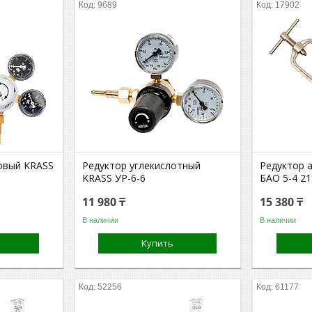
9689
17902
овый KRASS
Редуктор углекислотный
Редуктор 
KRASS УР-6-6
БАО 5-4 2
11 980 ₸
15 380 ₸
В наличии
В наличии
Купить
52256
61177