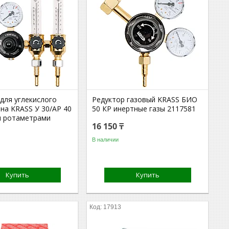
для углекислого
Редуктор газовый KRASS БИО
она KRASS У 30/АР 40
50 КР инертные газы 2117581
мя ротаметрами
16 150 ₸
В наличии
Купить
Купить
17913