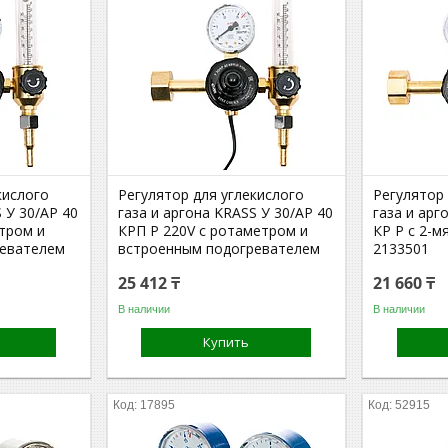
кислого
Регулятор для углекислого
Регулятор 
 У 30/АР 40
газа и аргона KRASS У 30/АР 40
газа и арг
тром и
КРП Р 220V с ротаметром и
КР Р с 2-
ревателем
встроенным подогревателем
2133501
25 412 ₸
21 660 ₸
В наличии
В наличии
Купить
17895
52915