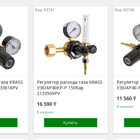
63747
63748
газа KRASS
Регулятор расхода газа KRASS
Регулятор
133616PV
У30/АР40КР-Р 150бар
У30/АР40-
2133509PV
11 560 ₸
16 590 ₸
В наличии
В наличии
Купить