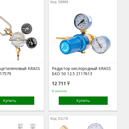
58889
ацетиленовый KRASS
Редуктор кислородный KRASS
117579
БКО 50 12.5 2117613
12 711 ₸
В наличии
Купить
Купить
61178