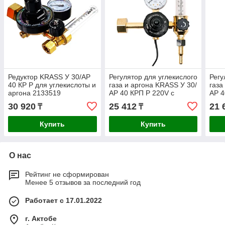
Редуктор KRASS У 30/АР
Регулятор для углекислого
Регу
40 КР Р для углекислоты и
газа и аргона KRASS У 30/
газа
аргона 2133519
АР 40 КРП Р 220V с
АР 4
ротаметром и встроенным
рот
30 920
25 412
21 
₸
₸
подогревателем
Купить
Купить
О нас
Рейтинг не сформирован
Менее 5 отзывов за последний год
Работает с 17.01.2022
г. Актобе