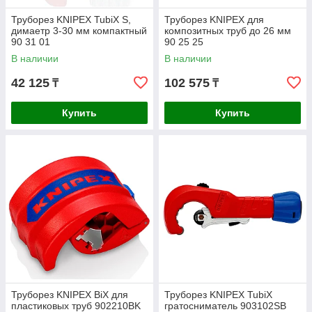
Труборез KNIPEX TubiX S,
Труборез KNIPEX для
димаетр 3-30 мм компактный
композитных труб до 26 мм
90 31 01
90 25 25
В наличии
В наличии
42 125
102 575
₸
₸
Купить
Купить
Труборез KNIPEX BiX для
Труборез KNIPEX TubiX
пластиковых труб 902210BK
гратосниматель 903102SB