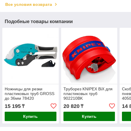
Все условия возврата
Подобные товары компании
Ножницы для резки
Труборез KNIPEX BiX для
Ско
пластиковых труб GROSS
пластиковых труб
пнев
до 36мм 78420
902210BK
4050
1.05
15 195
20 820
14 
₸
₸
5000
Купить
Купить