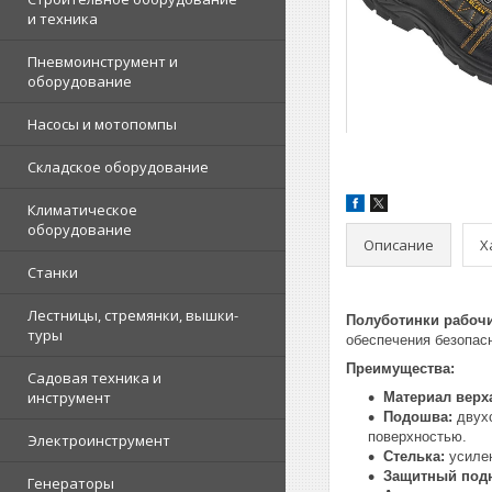
и техника
Пневмоинструмент и
оборудование
Насосы и мотопомпы
Складское оборудование
Климатическое
оборудование
Описание
Х
Станки
Лестницы, стремянки, вышки-
Полуботинки рабочи
туры
обеспечения безопас
Преимущества:
Садовая техника и
инструмент
Материал верх
Подошва:
двухс
поверхностью.
Электроинструмент
Стелька:
усилен
Защитный подн
Генераторы