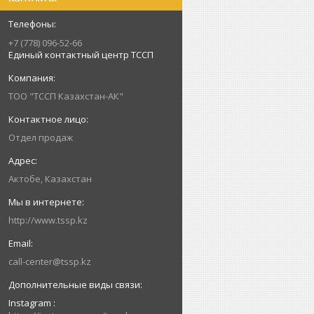
+7 (778) 096-52-66
Единый контактный центр ТССП
ТОО "ТССП Казахстан-АК"
Отдел продаж
Актобе, Казахстан
http://www.tssp.kz
call-center@tssp.kz
Instagram