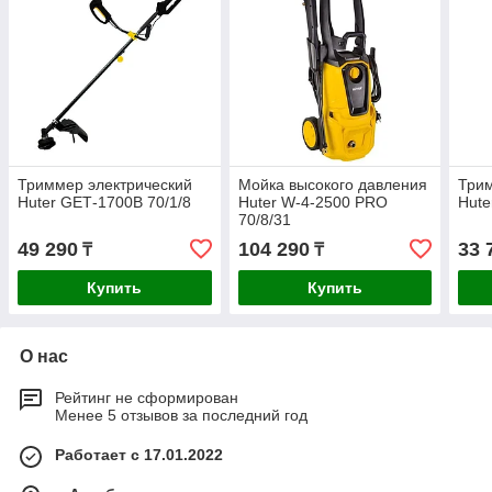
Триммер электрический
Мойка высокого давления
Трим
Huter GЕТ-1700B 70/1/8
Huter W-4-2500 PRO
Hute
70/8/31
49 290
104 290
33 
₸
₸
Купить
Купить
О нас
Рейтинг не сформирован
Менее 5 отзывов за последний год
Работает с 17.01.2022