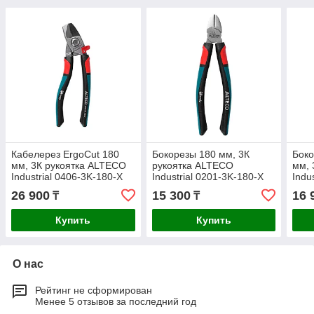
Кабелерез ErgoCut 180
Бокорезы 180 мм, 3К
Боко
мм, 3К рукоятка ALTECO
рукоятка ALTECO
мм, 
Industrial 0406-3K-180-X
Industrial 0201-3K-180-X
Indu
26 900
15 300
16 
₸
₸
Купить
Купить
О нас
Рейтинг не сформирован
Менее 5 отзывов за последний год