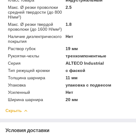
Макс. Ø резки проволоки
2.5
средней твердости (до 800
Н/мм²)
Макс. Ø резки твердой
1.8
проволоки (до 1600 Н/мм²)
Наличие диэлектрического
Нет
покрытия
Раствор губок
19 мм
Рукоятки-чехлы
трехкомпонентные
Серия
ALTECO Industrial
Тип режущей кромки
с фаской
Толщина шарнира
11 мм
Упаковка
упаковка с подвесом
Усиленный
Нет
Ширина шарнира
20 мм
Скрыть
Условия доставки