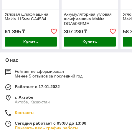
Угловая шлифмашина
Аккумуляторная угловая
Угл
Makia 115мм GA4534
шлифмашина Makita
Mak
DGA506RME
61 395
307 230
58 
₸
₸
Купить
Купить
О нас
Рейтинг не сформирован
Менее 5 отзывов за последний год
Работает с 17.01.2022
г. Актобе
Актобе, Казахстан
Контакты
Сегодня работает с 09:00 до 13:00
Показать весь график работы