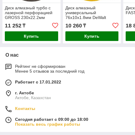
Диск алмазный турбо с
Диск алмазный
Диск
лазерной перфорацией
универсальный
FAS
GROSS 230х22.2мм
76х10х1.8мм DeWalt
73034
DT20590-QZ
11 252
10 260
18 
₸
₸
Купить
Купить
О нас
Рейтинг не сформирован
Менее 5 отзывов за последний год
Работает с 17.01.2022
г. Актобе
Актобе, Казахстан
Контакты
Сегодня работает с 09:00 до 18:00
Показать весь график работы