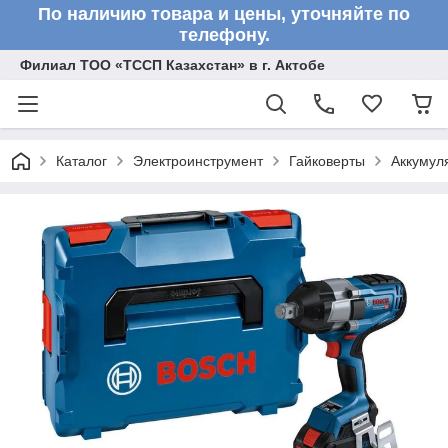
По наличию товара и цены, уточняйте по
телефону.
Филиал ТОО «ТССП Казахстан» в г. Актобе
Каталог
Электроинструмент
Гайковерты
Аккумул