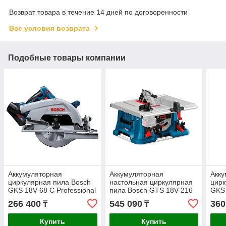
Возврат товара в течение 14 дней по договоренности
Все условия возврата
Подобные товары компании
Аккумуляторная
Аккумуляторная
Акку
циркулярная пила Bosch
настольная циркулярная
цирк
GKS 18V-68 C Professional
пила Bosch GTS 18V-216
GKS
BITURBO Solo
Professional BITURBO
Prof
266 400
545 090
360
₸
₸
06016B5000
0601B44000
060
Купить
Купить