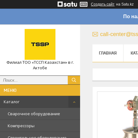
Создать сайт
на Satu.kz
По на
call-center@ts
ГЛАВНАЯ
КАТ
Филиал ТОО «ТССП Казахстан» в г.
Актобе
Каталог
Сварочное оборудование
Компрессоры
Строительное оборудование