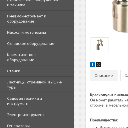
и техника
Пневмоинструмент и
оборудование
Насосы и мотопомпы
Складское оборудование
Климатическое
оборудование
Станки
Описание
Х
Лестницы, стремянки, вышки-
туры
Краскопульт пневм
Садовая техника и
Он может работать ка
инструмент
стройке, в мебельной
Электроинструмент
Преимущества:
Генераторы
Высокое качест