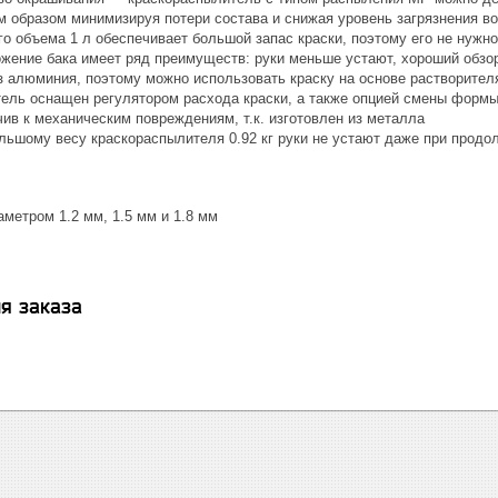
м образом минимизируя потери состава и снижая уровень загрязнения в
о объема 1 л обеспечивает большой запас краски, поэтому его не нужно
жение бака имеет ряд преимуществ: руки меньше устают, хороший обзор
з алюминия, поэтому можно использовать краску на основе растворител
ель оснащен регулятором расхода краски, а также опцией смены формы
ив к механическим повреждениям, т.к. изготовлен из металла
льшому весу краскораспылителя 0.92 кг руки не устают даже при продо
метром 1.2 мм, 1.5 мм и 1.8 мм
я заказа