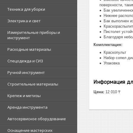
поверхности, таки
Техника для уборки
Бак увеличенног
Нижнее располо
Электрика и свет
Бак выполнен и
Краскораспылит
Пистолет устойч
Измерительные приборы и
Благодаря небо
инструмент
Комплектация:
Расходные материалы
Краскопульт
Набор сопел диа
Спецодежда и СИЗ
Упаковка
Ручной инструмент
Информация дл
Строительные материалы
Цена:
12 010 ₸
Крепеж и метизы
Аренда инструмента
Автосервисное оборудование
Оснащение мастерских