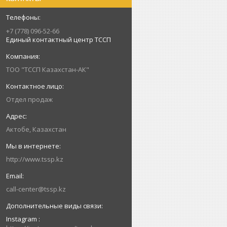
+7 (778) 096-52-66
Единый контактный центр ТССП
ТОО "ТССП Казахстан-АК"
Отдел продаж
Актобе, Казахстан
http://www.tssp.kz
call-center@tssp.kz
Instagram