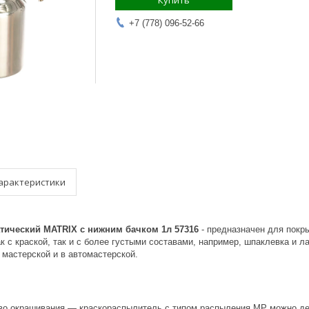
Купить
+7 (778) 096-52-66
арактеристики
атический
MATRIX
с нижним бачком 1л 57316
-
предназначен для покры
к с краской, так и с более густыми составами, например, шпаклевка и
 мастерской и в автомастерской.
во окрашивания — краскораспылитель с типом распыления MP можно де